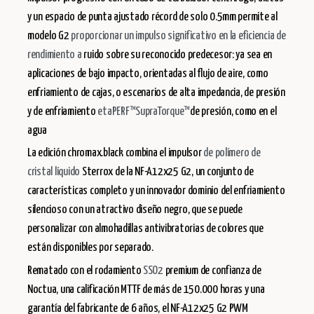
y un espacio de punta ajustado récord de solo 0.5mm permite al
modelo G2
proporcionar un impulso significativo en la eficiencia de
rendimiento a
ruido sobre su reconocido predecesor: ya sea en
aplicaciones de bajo impacto, orientadas al flujo de aire, como
enfriamiento de cajas, o escenarios de alta impedancia, de presión
y de enfriamiento
etaPERF™
SupraTorque™
de presión, como en el
agua
La edición chromax.black combina el impulsor
de polímero de
cristal líquido
Sterrox
de la NF-A12x25 G2, un conjunto de
características completo y un innovador dominio del enfriamiento
silencioso con un atractivo diseño negro, que se puede
personalizar con almohadillas antivibratorias de colores que
están disponibles por separado.
Rematado con el rodamiento
SSO2
premium de confianza de
Noctua, una calificación MTTF de más de 150.000 horas y una
garantía del fabricante de 6 años, el NF-A12x25 G2 PWM