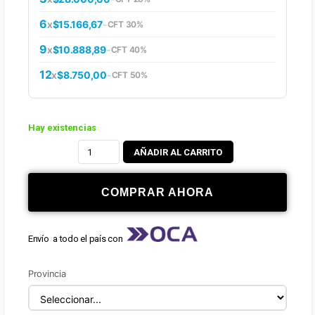
6
x
$15.166,67
-
CFT 30%
9
x
$10.888,89
-
CFT 40%
12
x
$8.750,00
-
CFT 50%
Hay existencias
AÑADIR AL CARRITO
COMPRAR AHORA
Envío a todo el país con
Provincia