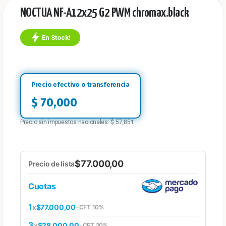
NOCTUA NF-A12x25 G2 PWM chromax.black
En Stock!
$
70,000
Precio sin impuestos nacionales:
$
57,851
$77.000,00
Precio de lista
Cuotas
1
x
$77.000,00
-
CFT 10%
3
x
$28.000,00
-
CFT 20%