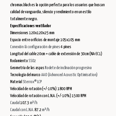
chromax.black es la opción perfecta para los usuarios que buscan
calidad de vanguardia, silencio y rendimiento en un estilo
totalmente negro.
Especificaciones ventilador
Dimensiones 120x120x25 mm
Espacio entre orificios de montaje 105x105 mm
Conexión & configuración de pines
4 pines
Longitud del cable 20cm + cable de extensión de 30cm (NA-EC1)
Rodamiento
SSO2
Geometría de las aspas
Rodete de inclinación progresiva
Tecnología del marco
AAO (Advanced Acoustic Optimisation)
Material
Sterrox® LCP
Velocidad de rotación (+/-10%) 1800 RPM
Velocidad de rotación con L.N.A. (+/-10%) 1500 RPM
Caudal
107.3
m³/h
Caudal con L.N.A.
87.2
m³/h