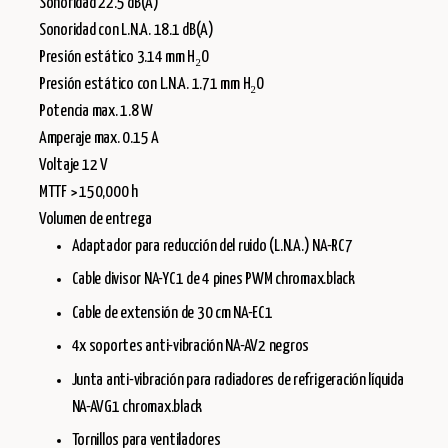
Sonoridad 22.5 dB(A)
Sonoridad con L.N.A. 18.1 dB(A)
Presión estático 3.14 mm H₂O
Presión estático con L.N.A. 1.71 mm H₂O
Potencia max. 1.8 W
Amperaje max. 0.15 A
Voltaje 12 V
MTTF > 150,000 h
Volumen de entrega
Adaptador para reducción del ruido (L.N.A.) NA-RC7
Cable divisor NA-YC1 de 4 pines PWM chromax.black
Cable de extensión de 30 cm NA-EC1
4x soportes anti-vibración NA-AV2 negros
Junta anti-vibración para radiadores de refrigeración líquida
NA-AVG1 chromax.black
Tornillos para ventiladores