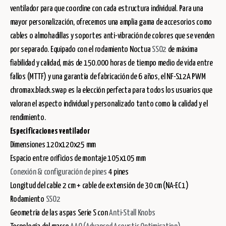
ventilador para que coordine con cada estructura individual. Para una
mayor personalización, ofrecemos una amplia gama de accesorios como
cables o almohadillas y soportes anti-vibración de colores que se venden
por separado. Equipado con el rodamiento Noctua
SSO2
de máxima
fiabilidad y calidad, más de 150.000 horas de tiempo medio de vida entre
fallos (MTTF) y una garantía de fabricación de 6 años, el NF-S12A PWM
chromax.black.swap es la elección perfecta para todos los usuarios que
valoran el aspecto individual y personalizado tanto como la calidad y el
rendimiento.
Especificaciones ventilador
Dimensiones 120x120x25 mm
Espacio entre orificios de montaje 105x105 mm
Conexión & configuración de pines
4 pines
Longitud del cable 2 cm + cable de extensión de 30 cm (NA-EC1)
Rodamiento
SSO2
Geometría de las aspas Serie S con
Anti-Stall Knobs