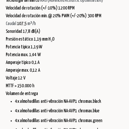
Tecnología del marco
AAO (Advanced Acoustic Optimisation)
Velocidad de rotación (+/-10%) 1200 RPM
Velocidad de rotación min. @ 20% PWM (+/-20%) 300 RPM
Caudal
107,5
m³/h
Sonoridad 17,8 dB(A)
Presión estático 1,19 mm H₂O
Potencia típica 1,19 W
Potencia max. 1,44 W
Amperaje típico 0,1 A
Amperaje max. 0,12 A
Voltaje 12 V
MTTF > 150.000 h
Volumen de entrega
4x almohadillas anti-vibración NA-AVP1 chromax.black
4x almohadillas anti-vibración NA-AVP1 chromax.blue
4x almohadillas anti-vibración NA-AVP1 chromax.green