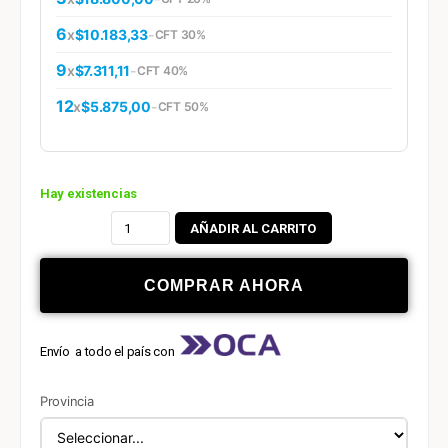
6
x
$10.183,33
-
CFT 30%
9
x
$7.311,11
-
CFT 40%
12
x
$5.875,00
-
CFT 50%
Hay existencias
AÑADIR AL CARRITO
COMPRAR AHORA
Envío a todo el país con
Provincia