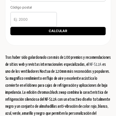
Código postal
CALCULAR
Tras haber sido galardonado con más de 100 premios y recomendaciones
de sitios web y revistas internacionales especializadas, el
NF-S12A
es
uno de los ventiladores Noctua de 120mm más reconocidos y populares.
Su magnífico rendimiento en flujo de aire y excelente acústica lo
convierte en el idóneo para cajas de refrigeración y aplicaciones de baja
impedancia. La edición chromax.black.swap combina la característica de
refrigeración silenciosa del NF-S12A con un atractivo diseño totalmente
negro y un conjunto de almohadillas anti-vibración de color rojo, blanco,
azul, verde, amarillo y negro que permiten la personalización del