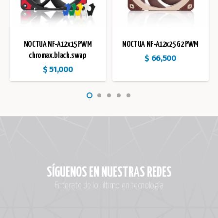
NOCTUA NF-A12x15 PWM
NOCTUA NF-A12x25 G2 PWM
chromax.black.swap
$
66,500
$
51,000
SÍGUENOS EN NUESTRAS REDES
Enterate de lo último en tecnología