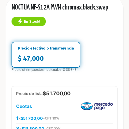
NOCTUA NF-S12A PWM chromax.black.swap
En Stock!
$
47,000
Precio sin impuestos nacionales:
$
38,843
$51.700,00
Precio de lista
Cuotas
1
x
$51.700,00
-
CFT 10%
3
x
$18.800,00
-
CFT 20%