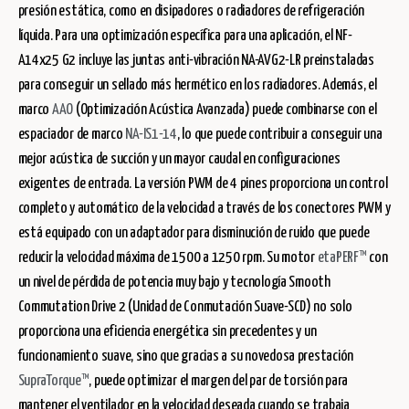
presión estática, como en disipadores o radiadores de refrigeración
líquida. Para una optimización específica para una aplicación, el NF-
A14x25 G2 incluye las juntas anti-vibración NA-AVG2-LR preinstaladas
para conseguir un sellado más hermético en los radiadores. Además, el
marco
AAO
(Optimización Acústica Avanzada) puede combinarse con el
espaciador de marco
NA-IS1-14
, lo que puede contribuir a conseguir una
mejor acústica de succión y un mayor caudal en configuraciones
exigentes de entrada. La versión PWM de 4 pines proporciona un control
completo y automático de la velocidad a través de los conectores PWM y
está equipado con un adaptador para disminución de ruido que puede
reducir la velocidad máxima de 1500 a 1250 rpm. Su motor
etaPERF™
con
un nivel de pérdida de potencia muy bajo y tecnología Smooth
Commutation Drive 2 (Unidad de Conmutación Suave-SCD) no solo
proporciona una eficiencia energética sin precedentes y un
funcionamiento suave, sino que gracias a su novedosa prestación
SupraTorque™
, puede optimizar el margen del par de torsión para
mantener el ventilador en la velocidad deseada cuando se trabaja