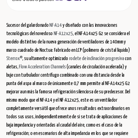
Sucesor del galardonado
NF-A14
y diseñado con las innovaciones
tecnológicas del novedoso
NF-A12x25
, el NF-A14x25 G2 se considera el
modelo distintivo de la nueva generación de ventiladores de 140mm y
marco cuadrado de Noctua: Fabricado en LCP (polímero de cristal líquido)
Sterrox®
, su altamente optimizado
rodete de inclinación progresiva
con
aletas,
Flow Acceleration Channels
(canales de circulación acelerada) y
buje con turbulador centrífugo combinado con una distancia desde la
punta del aspa al marco de únicamente 0,7 mm permite al NF-A14x25 G2
mejorar aun más la famosa refrigeración silenciosa de su predecesor. Del
mismo modo que el NF-A14 y el NF-A12x25, este es un ventilador
completamente versátil que ofrece unos resultados extraordinarios en
todos sus usos, independientemente de si se trata de aplicaciones de
baja impedancia y orientadas al caudal del aire, como es el caso de la
refrigeración; o en escenarios de alta impedancia en los que se requiere