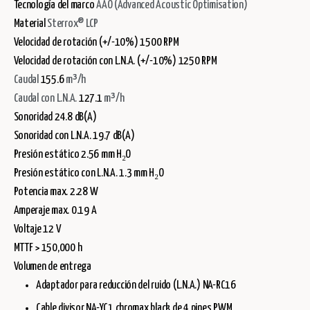
Tecnología del marco
AAO (Advanced Acoustic Optimisation)
Material
Sterrox® LCP
Velocidad de rotación (+/-10%) 1500 RPM
Velocidad de rotación con L.N.A. (+/-10%) 1250 RPM
Caudal
155.6
m³/h
Caudal con L.N.A.
127.1
m³/h
Sonoridad 24.8 dB(A)
Sonoridad con L.N.A. 19.7 dB(A)
Presión estático 2.56 mm H₂O
Presión estático con L.N.A. 1.3 mm H₂O
Potencia max. 2.28 W
Amperaje max. 0.19 A
Voltaje 12 V
MTTF > 150,000 h
Volumen de entrega
Adaptador para reducción del ruido (L.N.A.) NA-RC16
Cable divisor NA-YC1 chromax.black de 4 pines PWM