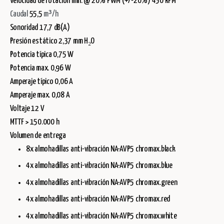
Velocidad de rotación min. @ 20% PWM (+/-20%) 450 RPM
Caudal
55,5
m³/h
Sonoridad 17,7 dB(A)
Presión estático 2,37 mm H₂O
Potencia típica 0,75 W
Potencia max. 0,96 W
Amperaje típico 0,06 A
Amperaje max. 0,08 A
Voltaje 12 V
MTTF > 150.000 h
Volumen de entrega
8x almohadillas anti-vibración NA-AVP5 chromax.black
4x almohadillas anti-vibración NA-AVP5 chromax.blue
4x almohadillas anti-vibración NA-AVP5 chromax.green
4x almohadillas anti-vibración NA-AVP5 chromax.red
4x almohadillas anti-vibración NA-AVP5 chromax.white