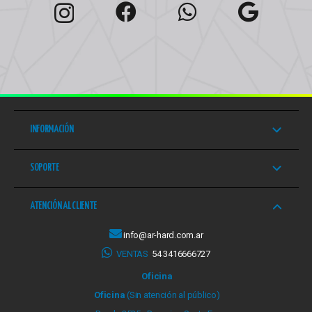
INFORMACIÓN
SOPORTE
ATENCIÓN AL CLIENTE
info@ar-hard.com.ar
VENTAS
54 3416666727
Oficina
Oficina
(Sin atención al público)