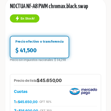
NOCTUA NF-A8 PWM chromax.black.swap
En Stock!
$
41,500
Precio sin impuestos nacionales:
$
34,298
$45.650,00
Precio de lista
Cuotas
1
x
$45.650,00
-
CFT 10%
3
x
$16.600,00
-
CFT 20%