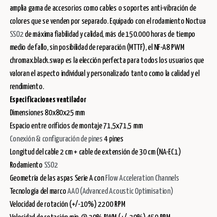
amplia gama de accesorios como cables o soportes anti-vibración de
colores que se venden por separado. Equipado con el rodamiento Noctua
SSO2
de máxima fiabilidad y calidad, más de 150.000 horas de tiempo
medio de fallo, sin posibilidad de reparación (MTTF), el NF-A8 PWM
chromax.black.swap es la elección perfecta para todos los usuarios que
valoran el aspecto individual y personalizado tanto como la calidad y el
rendimiento.
Especificaciones ventilador
Dimensiones 80x80x25 mm
Espacio entre orificios de montaje 71,5x71,5 mm
Conexión & configuración de pines
4 pines
Longitud del cable 2 cm + cable de extensión de 30 cm (NA-EC1)
Rodamiento
SSO2
Geometría de las aspas Serie A con
Flow Acceleration Channels
Tecnología del marco
AAO (Advanced Acoustic Optimisation)
Velocidad de rotación (+/-10%) 2200 RPM