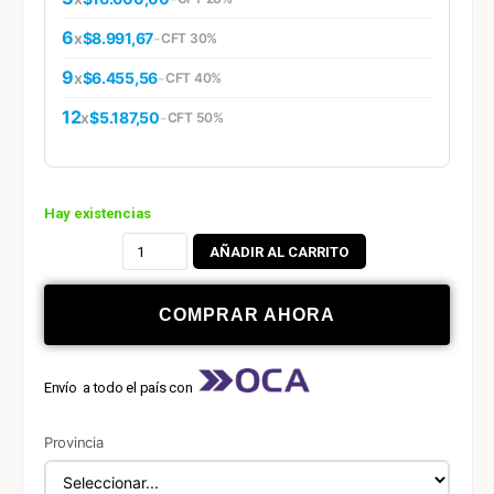
6
x
$8.991,67
-
CFT 30%
9
x
$6.455,56
-
CFT 40%
12
x
$5.187,50
-
CFT 50%
Hay existencias
AÑADIR AL CARRITO
COMPRAR AHORA
Envío a todo el país con
Provincia