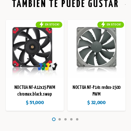
TAMBIÉN TE PUEDE GUSTAR
EN STOCK!
EN STOCK!
NOCTUA NF-A12x15 PWM
NOCTUA NF-P14s redux-1500
chromax.black.swap
PWM
$
51,000
$
32,000