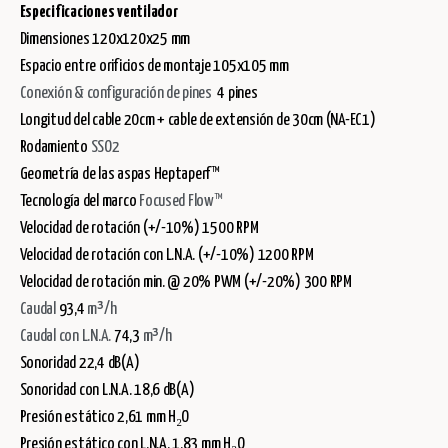
Especificaciones ventilador
Dimensiones 120x120x25 mm
Espacio entre orificios de montaje 105x105 mm
Conexión & configuración de pines
4 pines
Longitud del cable 20cm + cable de extensión de 30cm (NA-EC1)
Rodamiento
SSO2
Geometría de las aspas Heptaperf™
Tecnología del marco
Focused Flow™
Velocidad de rotación (+/-10%) 1500 RPM
Velocidad de rotación con L.N.A. (+/-10%) 1200 RPM
Velocidad de rotación min. @ 20% PWM (+/-20%) 300 RPM
Caudal
93,4
m³/h
Caudal con L.N.A.
74,3
m³/h
Sonoridad 22,4 dB(A)
Sonoridad con L.N.A. 18,6 dB(A)
Presión estático 2,61 mm H₂O
Presión estático con L.N.A. 1,83 mm H₂O