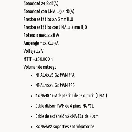
Sonoridad 24.8 dB(A)
Sonoridad con L.N.A. 19.7 dB(A)
Presión estático 2.56 mm H₂O
Presión estático con L.N.A. 1.3 mm H₂O
Potencia max. 2.28 W
Amperaje max. 0.19 A
Voltaje 12 V
MTTF > 150,000 h
Volumen de entrega
NF-A14x25 G2 PWM PPA
NF-A14x25 G2 PWM PPB
2x NA-RC16 Adaptador de bajo ruido (L.N.A.)
Cable divisor PWM de 4 pines NA-YC1
Cable de extensión 2x NA-EC1 de 30cm
8x NA-AV2 soportes antivibratorios