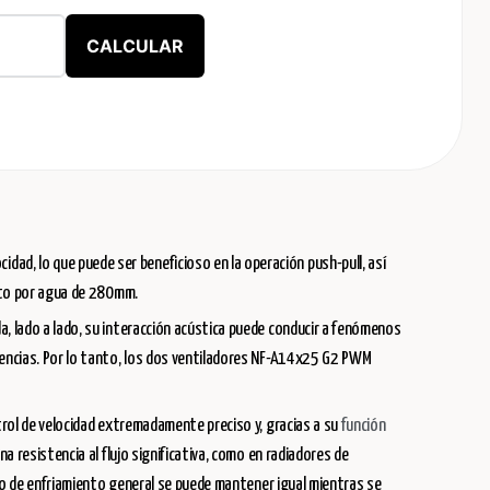
CALCULAR
dad, lo que puede ser beneficioso en la operación push-pull, así
ento por agua de 280mm.
, lado a lado, su interacción acústica puede conducir a fenómenos
rencias. Por lo tanto, los dos ventiladores NF-A14x25 G2 PWM
trol de velocidad extremadamente preciso y, gracias a su
función
 resistencia al flujo significativa, como en radiadores de
nto de enfriamiento general se puede mantener igual mientras se