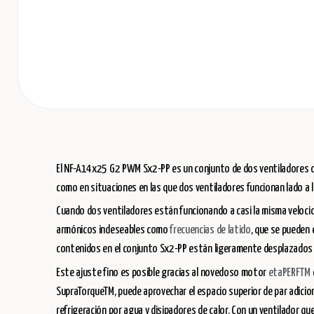
El NF-A14x25 G2 PWM Sx2-PP es un conjunto de dos ventiladores
como en situaciones en las que dos ventiladores funcionan lado a
Cuando dos ventiladores están funcionando a casi la misma veloci
armónicos indeseables como
frecuencias de latido
, que se pueden
contenidos en el conjunto Sx2-PP están ligeramente desplazados e
Este ajuste fino es posible gracias al novedoso motor
etaPERFTM
SupraTorqueTM, puede aprovechar el espacio superior de par adicion
refrigeración por agua y disipadores de calor. Con un ventilador 