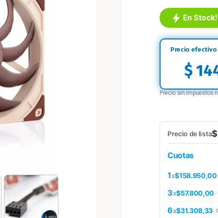
En Stock!
$
144
Precio sin impuestos 
$
Precio de lista
Cuotas
1
x
$158.950,00
3
x
$57.800,00
-
6
x
$31.308,33
-