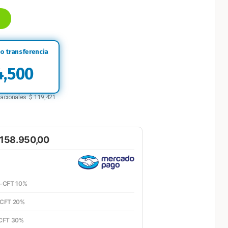
,500
nacionales:
$
119,421
158.950,00
-
CFT 10%
CFT 20%
CFT 30%