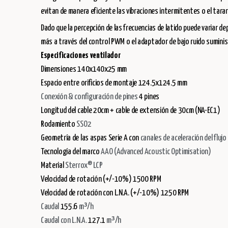
evitan de manera eficiente las vibraciones intermitentes o el tarar
Dado que la percepción de las frecuencias de latido puede variar d
más a través del control PWM o el adaptador de bajo ruido sumini
Especificaciones ventilador
Dimensiones 140x140x25 mm
Espacio entre orificios de montaje 124.5x124.5 mm
Conexión & configuración de pines
4 pines
Longitud del cable 20cm + cable de extensión de 30cm (NA-EC1)
Rodamiento
SSO2
Geometría de las aspas Serie A con
canales de aceleración del flujo
Tecnología del marco
AAO (Advanced Acoustic Optimisation)
Material
Sterrox® LCP
Velocidad de rotación (+/-10%) 1500 RPM
Velocidad de rotación con L.N.A. (+/-10%) 1250 RPM
Caudal
155.6
m³/h
Caudal con L.N.A.
127.1
m³/h