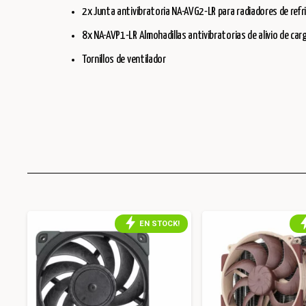
2x Junta antivibratoria NA-AVG2-LR para radiadores de refr
8x NA-AVP1-LR Almohadillas antivibratorias de alivio de car
Tornillos de ventilador
!
EN STOCK!