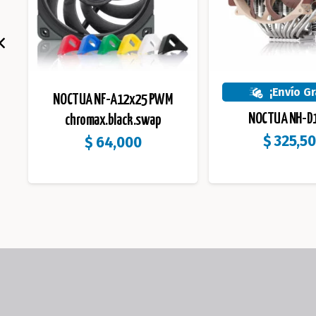
¡Envío Gr
NOCTUA NF-A12x25 PWM
NOCTUA NH-D1
chromax.black.swap
$
325,5
$
64,000