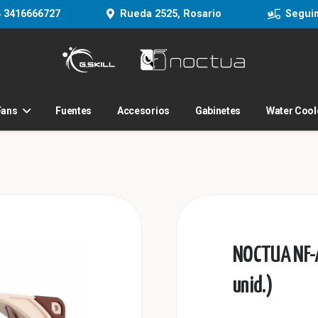
 3416666727
Rueda 2525, Rosario
Segui
Fans
Fuentes
Accesorios
Gabinetes
Water Cool
NOCTUA NF-
unid.)