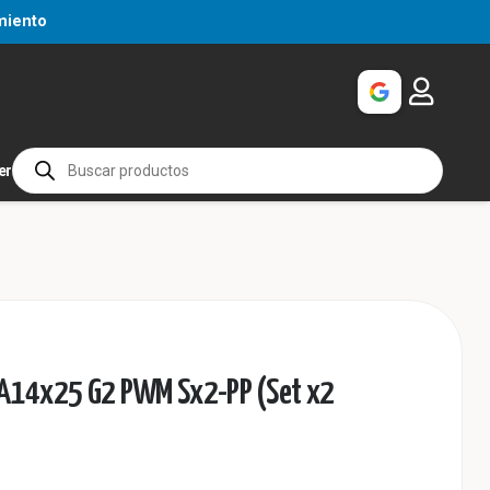
miento
Búsqueda
er
de
productos
A14x25 G2 PWM Sx2-PP (Set x2