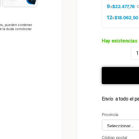
9
x
$22.477,78
-
12
x
$18.062,50
les, pueden contener
te la duda corroborar
Hay existencias
Envío a todo el p
Provincia
Código postal