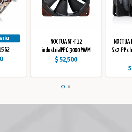
atis!
NOCTUA NF-F12
NOCTUA 
5 G2
industrialPPC-3000 PWM
Sx2-PP ch
00
$
52,500
$