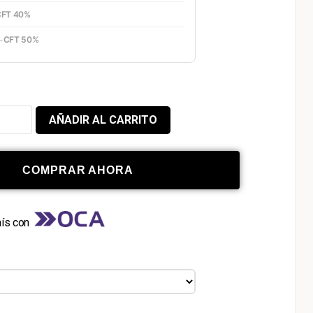
CFT 40%
-
CFT 50%
AÑADIR AL CARRITO
COMPRAR AHORA
aís con