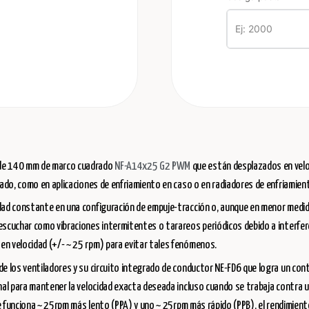
 de 140 mm de marco cuadrado
NF-A14x25 G2 PWM
que están desplazados en veloci
 lado, como en aplicaciones de enfriamiento en caso o en radiadores de enfriami
dad constante en una configuración de empuje-tracción o, aunque en menor medida
 escuchar como vibraciones intermitentes o tarareos periódicos debido a interfe
n velocidad (+/- ~ 25 rpm) para evitar tales fenómenos.
de los ventiladores y su circuito integrado de conductor NE-FD6 que logra un con
al para mantener la velocidad exacta deseada incluso cuando se trabaja contra una
que funciona ~ 25rpm más lento (PPA) y uno ~ 25rpm más rápido (PPB), el rendimie