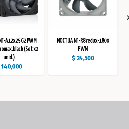
NF-A12x25 G2 PWM
NOCTUA NF-R8 redux-1800
romax.black (Set x2
PWM
$
24,500
unid.)
140,000