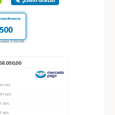
¡Envío Gratis!
,500
ionales:
$
269,008
58.050,00
FT 10%
CFT 20%
T 30%
T 40%