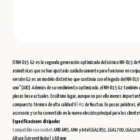
El NH-D15 G2 es la segunda generación optimizada del icónico NH-D15 de
asimétricas que se han ajustado cuidadosamente para funcionar en conjunt
versión G2 es un modelo distintivo que continúa con el legado del NH-D15 or
uno" (AIO). Además de su rendimiento optimizado, el NH-D15 G2 también of
placas base actuales. En último lugar, aunque no por ello menos importan
compuesto térmico de alta calidad
NT-H2
de Noctua. En pocas palabras, el
accesorio y se ha convertido en la nueva elección principal para los cliente
Especificaciones disipador
Compatible con socket
AMD AM5, AM4 y Intel LGA1851, LGA1700, LGA12
Altura (sin ventilador) 168 mm