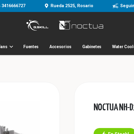
 3416666727
Rueda 2525, Rosario
Segui
Fans
Fuentes
Accesorios
Gabinetes
Water Cool
NOCTUA NH-D