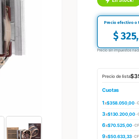
En Stock!
$
325
Precio sin impuestos nac
$3
Precio de lista
Cuotas
1
x
$358.050,00
-
C
3
x
$130.200,00
-
6
x
$70.525,00
-
CF
9
x
$50.633,33
-
CF