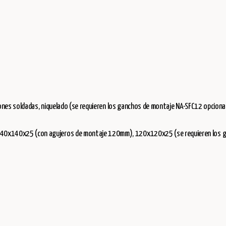
niones soldadas, niquelado (se requieren los ganchos de montaje NA-SFC12 opciona
140x140x25 (con agujeros de montaje 120mm), 120x120x25 (se requieren los g