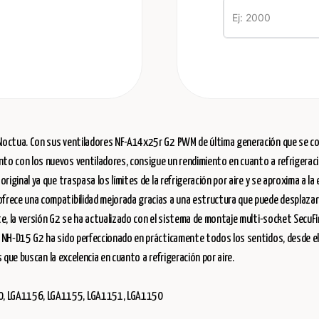
 Noctua. Con sus ventiladores NF-A14x25r G2 PWM de última generación que se co
o con los nuevos ventiladores, consigue un rendimiento en cuanto a refrigeració
iginal ya que traspasa los límites de la refrigeración por aire y se aproxima a la 
rece una compatibilidad mejorada gracias a una estructura que puede desplazarse,
te, la versión G2 se ha actualizado con el sistema de montaje multi-socket SecuF
 NH-D15 G2 ha sido perfeccionado en prácticamente todos los sentidos, desde el d
s que buscan la excelencia en cuanto a refrigeración por aire.
00, LGA1156, LGA1155, LGA1151, LGA1150