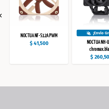
¡Envío Gr
NOCTUA NF-S12A PWM
NOCTUA NH-
$
41,500
chromax.bl
$
260,5