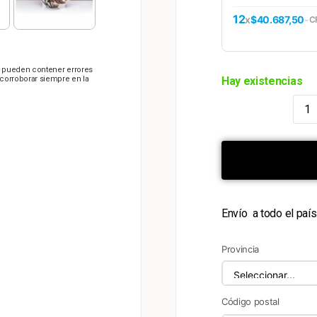
12
x
$40.687,50
-
C
s, pueden contener errores
a corroborar siempre en la
Hay existencias
Envío a todo el paí
Provincia
Código postal