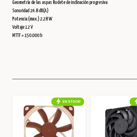
Geometría de las aspas Rodete de inclinación progresiva
Sonoridad 24.8 dB(A)
Potencia (max.) 2.28 W
Voltaje 12 V
MTTF > 150.000 h
!
EN STOCK!