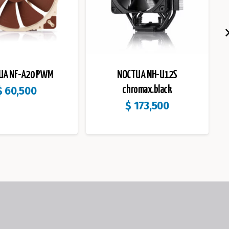
UA NF-A20 PWM
NOCTUA NH-U12S
$
60,500
chromax.black
$
173,500