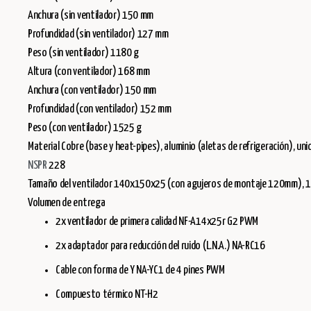
Anchura (sin ventilador) 150 mm
Profundidad (sin ventilador) 127 mm
Peso (sin ventilador) 1180 g
Altura (con ventilador) 168 mm
Anchura (con ventilador) 150 mm
Profundidad (con ventilador) 152 mm
Peso (con ventilador) 1525 g
Material Cobre (base y heat-pipes), aluminio (aletas de refrigeración), u
NSPR
228
Tamaño del ventilador 140x150x25 (con agujeros de montaje 120mm), 
Volumen de entrega
2x ventilador de primera calidad NF-A14x25r G2 PWM
2x adaptador para reducción del ruido (L.N.A.) NA-RC16
Cable con forma de Y NA-YC1 de 4 pines PWM
Compuesto térmico NT-H2