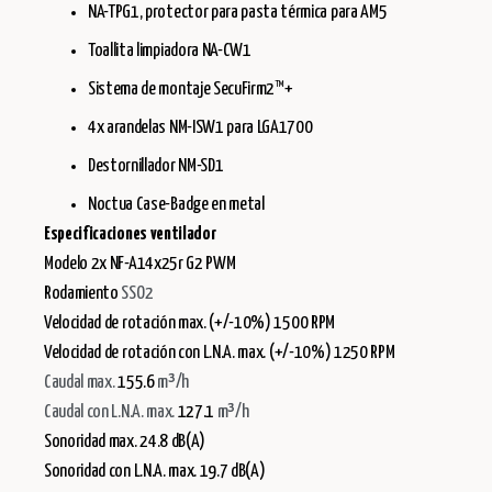
NA-TPG1, protector para pasta térmica para AM5
Toallita limpiadora NA-CW1
Sistema de montaje SecuFirm2™+
4x arandelas NM-ISW1 para LGA1700
Destornillador NM-SD1
Noctua Case-Badge en metal
Especificaciones ventilador
Modelo 2x NF-A14x25r G2 PWM
Rodamiento
SSO2
Velocidad de rotación max. (+/-10%) 1500 RPM
Velocidad de rotación con L.N.A. max. (+/-10%) 1250 RPM
Caudal max.
155.6
m³/h
Caudal con L.N.A. max.
127.1
m³/h
Sonoridad max. 24.8 dB(A)
Sonoridad con L.N.A. max. 19.7 dB(A)