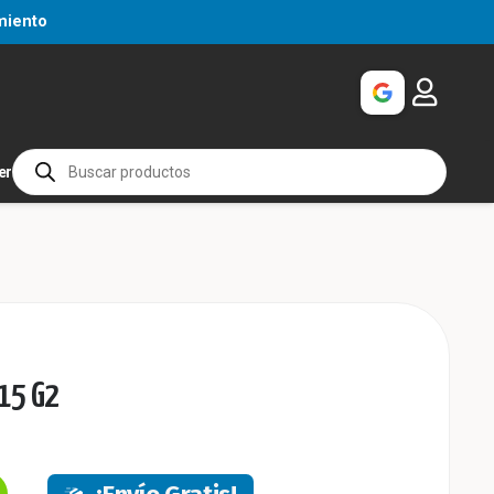
miento
Búsqueda
er
de
productos
15 G2