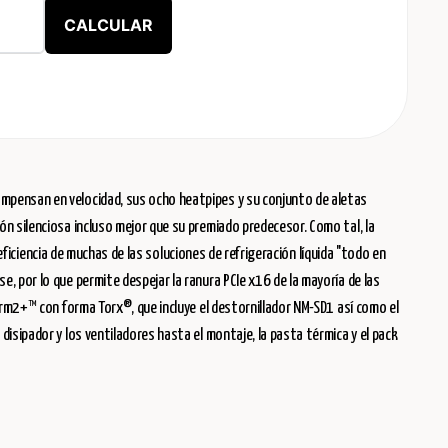
CALCULAR
mpensan en velocidad, sus ocho heatpipes y su conjunto de aletas
n silenciosa incluso mejor que su premiado predecesor. Como tal, la
eficiencia de muchas de las soluciones de refrigeración líquida "todo en
 por lo que permite despejar la ranura PCIe x16 de la mayoría de las
irm2+™ con forma Torx®, que incluye el destornillador NM-SD1 así como el
isipador y los ventiladores hasta el montaje, la pasta térmica y el pack