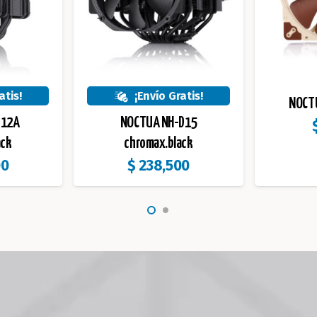
atis!
¡Envío Gratis!
NOCT
U12A
NOCTUA NH-D15
ack
chromax.black
00
$
238,500