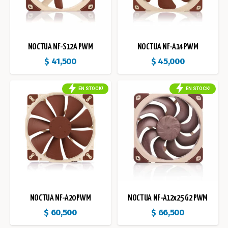
NOCTUA NF-S12A PWM
NOCTUA NF-A14 PWM
$
41,500
$
45,000
EN STOCK!
EN STOCK!
NOCTUA NF-A20 PWM
NOCTUA NF-A12x25 G2 PWM
$
60,500
$
66,500