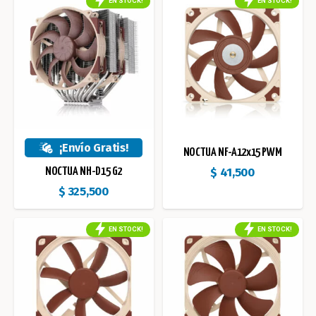
EN STOCK!
EN STOCK!
¡Envío Gratis!
NOCTUA NF-A12x15 PWM
$
41,500
NOCTUA NH-D15 G2
$
325,500
EN STOCK!
EN STOCK!