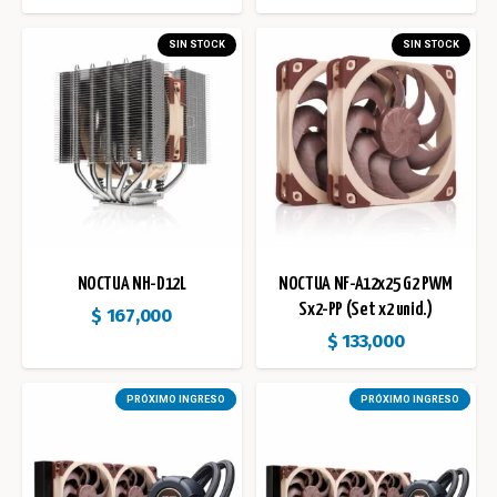
SIN STOCK
SIN STOCK
NOCTUA NH-D12L
NOCTUA NF-A12x25 G2 PWM
Sx2-PP (Set x2 unid.)
$
167,000
$
133,000
PRÓXIMO INGRESO
PRÓXIMO INGRESO