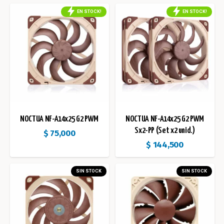
EN STOCK!
EN STOCK!
NOCTUA NF-A14x25 G2 PWM
NOCTUA NF-A14x25 G2 PWM
Sx2-PP (Set x2 unid.)
$
75,000
$
144,500
SIN STOCK
SIN STOCK