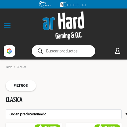
Búsqueda
de
productos
Inicio
/
Clasica
FILTROS
CLASICA