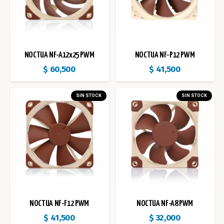
NOCTUA NF-A12x25 PWM
NOCTUA NF-P12 PWM
$
60,500
$
41,500
SIN STOCK
SIN STOCK
NOCTUA NF-F12 PWM
NOCTUA NF-A8 PWM
$
41,500
$
32,000