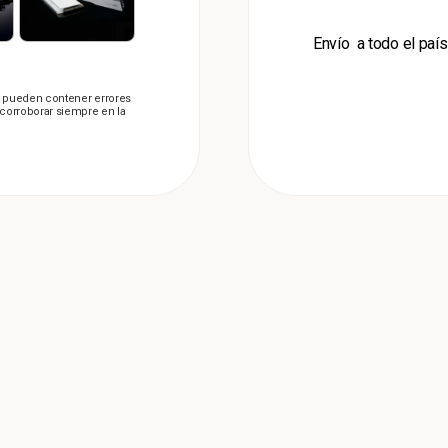
Envío a todo el paí
s, pueden contener errores
a corroborar siempre en la