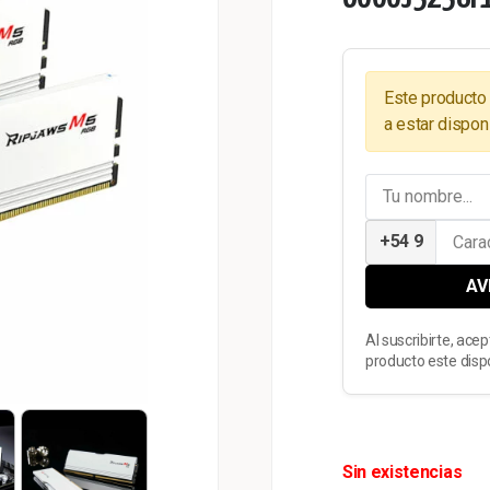
Este producto
a estar dispon
+54 9
AV
Al suscribirte, ace
producto este dispo
Sin existencias