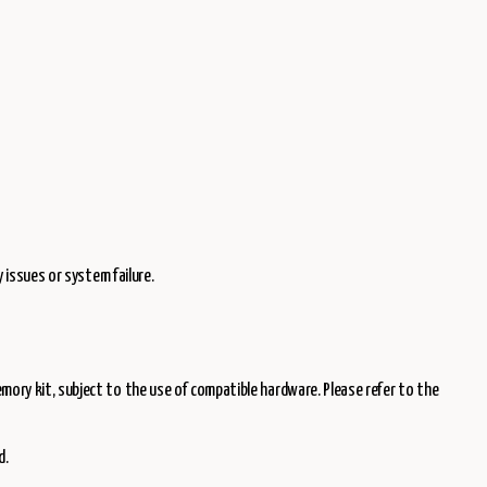
 issues or system failure.
mory kit, subject to the use of compatible hardware. Please refer to the
d.