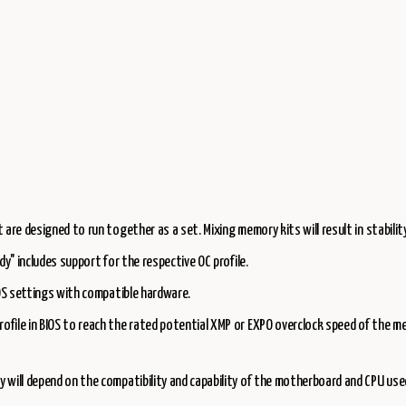
are designed to run together as a set. Mixing memory kits will result in stability
y" includes support for the respective OC profile.
IOS settings with compatible hardware.
file in BIOS to reach the rated potential XMP or EXPO overclock speed of the me
 will depend on the compatibility and capability of the motherboard and CPU use