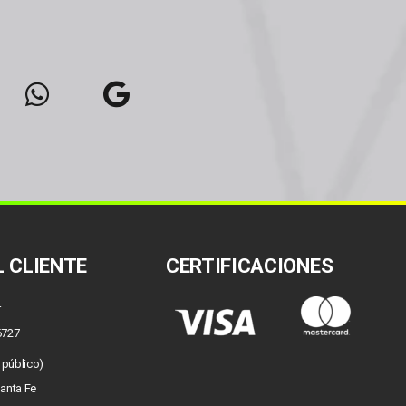
 CLIENTE
CERTIFICACIONES
r
6727
l público)
Santa Fe