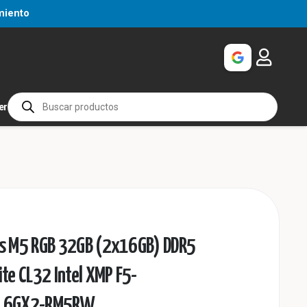
miento
Búsqueda
er
de
productos
ws M5 RGB 32GB (2x16GB) DDR5
e CL32 Intel XMP F5-
16GX2-RM5RW