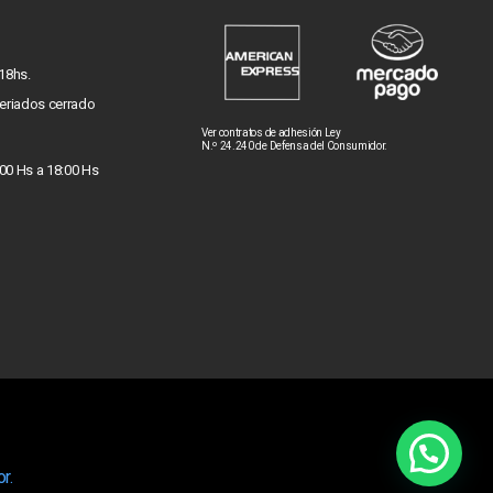
 18hs.
eriados cerrado
Ver contratos de adhesión Ley
N.º 24.240 de Defensa del Consumidor.
:00 Hs a 18:00 Hs
r.