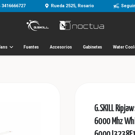
 3416666727
Rueda 2525, Rosario
Segui
Fans
Fuentes
Accesorios
Gabinetes
Water Cool
G.SKILL Ripja
6000 Mhz Whit
6000J3238F