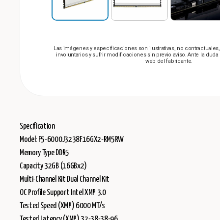
Las imágenes y especificaciones son ilustrativas, no contractuale
involuntarios y sufrir modificaciones sin previo aviso. Ante la dud
web del fabricante.
Specification
Model: F5-6000J3238F16GX2-RM5RW
Memory Type DDR5
Capacity 32GB (16GBx2)
Multi-Channel Kit Dual Channel Kit
OC Profile Support Intel XMP 3.0
Tested Speed (XMP) 6000 MT/s
Tested Latency (XMP) 32-38-38-96