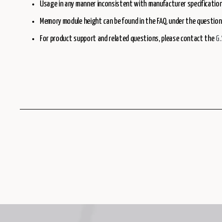
Usage in any manner inconsistent with manufacturer specification
Memory module height can be found in the FAQ, under the question
For product support and related questions, please contact the
G.