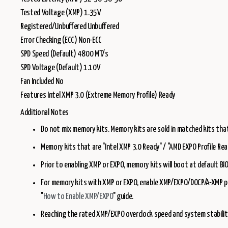
Tested Voltage (XMP) 1.35V
Registered/Unbuffered Unbuffered
Error Checking (ECC) Non-ECC
SPD Speed (Default) 4800 MT/s
SPD Voltage (Default) 1.10V
Fan Included No
Features Intel XMP 3.0 (Extreme Memory Profile) Ready
Additional Notes
Do not mix memory kits. Memory kits are sold in matched kits that 
Memory kits that are "Intel XMP 3.0 Ready" / "AMD EXPO Profile Read
Prior to enabling XMP or EXPO, memory kits will boot at default B
For memory kits with XMP or EXPO, enable XMP/EXPO/DOCP/A-XMP pro
"
How to Enable XMP/EXPO
" guide.
Reaching the rated XMP/EXPO overclock speed and system stability