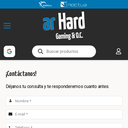
Búsqueda
de
productos
¡Contáctanos!
Déjanos tu consulta y te responderemos cuanto antes.
person
phone