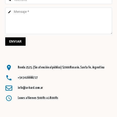
create
ENVIAR
location_on
Rueda 2525, (Sin atención al público) S2000 Rosario, Santa Fe, Argentina
phone
+54 3416666727
info@ar-hard.com.ar
access_time
Lunes a Viernes 9:00 Hs a 18:00 Hs