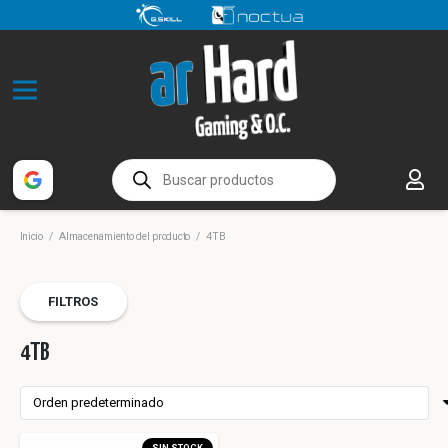
Búsqueda
de
productos
Inicio
/
Almacenamiento del producto
/
4TB
FILTROS
4TB